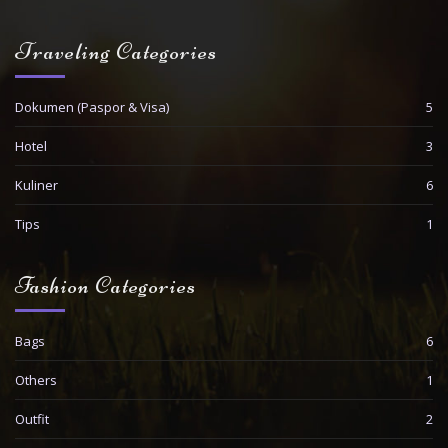
Traveling Categories
Dokumen (Paspor & Visa)
5
Hotel
3
Kuliner
6
Tips
1
Fashion Categories
Bags
6
Others
1
Outfit
2