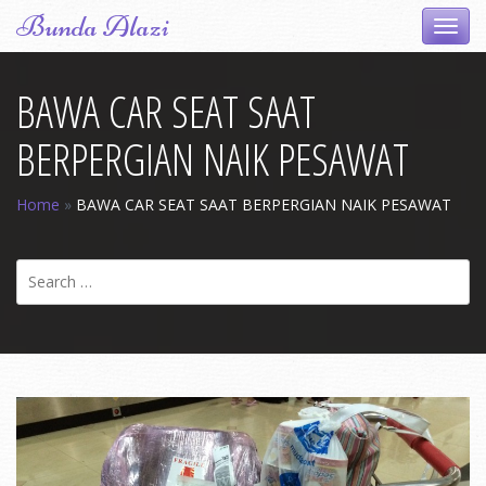
Skip
Bunda Alazi
Toggl
to
navig
content
BAWA CAR SEAT SAAT
BERPERGIAN NAIK PESAWAT
Home
»
BAWA CAR SEAT SAAT BERPERGIAN NAIK PESAWAT
Search
for: