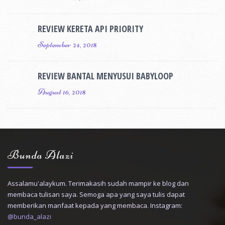
REVIEW KERETA API PRIORITY
September 24, 2018
REVIEW BANTAL MENYUSUI BABYLOOP
August 16, 2018
Bunda Alazi
Assalamu'alaykum. Terimakasih sudah mampir ke blog dan
membaca tulisan saya. Semoga apa yang saya tulis dapat
memberikan manfaat kepada yang membaca. Instagram:
@bunda_alazi