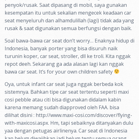
penyok/rusak. Saat dipasang di mobil, saya gunakan
kesempatan itu untuk sekalian mengecek keadaan car
seat menyeluruh dan alhamdulillah (lagi) tidak ada yang
rusak & saat digunakan semua berfungsi dengan baik.
Soal bawa-bawa car seat don’t worry… Enaknya hidup di
Indonesia, banyak porter yang bisa disuruh naik
turunin koper, car seat, stroller, dll ke troli. Kita nggak
repot deeh. Sekarang ga ada alasan lagi kan nggak
bawa car seat. It’s for your own children safety
Oya, untuk infant car seat juga nggak berbeda kok
sistemnya. Bahkan tipe car seat tertentu seperti maxi
cosi pebble atau citi bisa digunakan didalam kabin
karena memang sudah diapproved oleh FAA. bisa
dilihat disini : http://www.maxi-cosi.com/discover/flying-
with-maxicosi.aspx. Hm, tapi sebaiknya ditanyakan dulu
yaa dengan petugas airlinenya. Car seat di Indonesia
kan belum diwajibkan jadi belum tentu semua orang