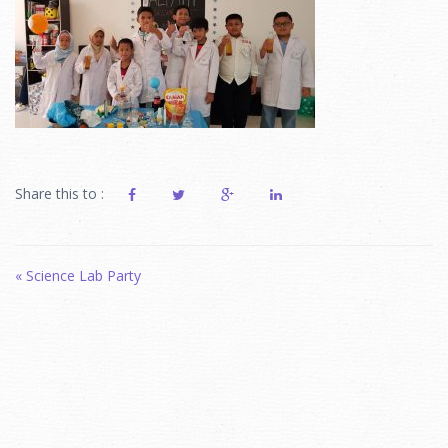
Share this to :
Post
«
Science Lab Party
navigation