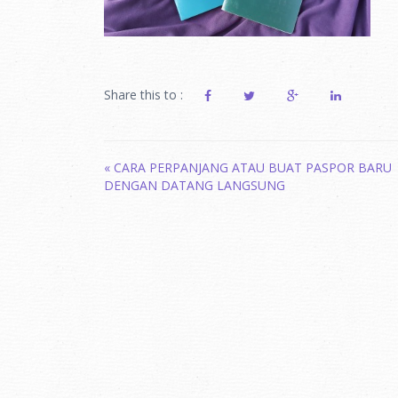
Share this to :
Post
«
CARA PERPANJANG ATAU BUAT PASPOR BARU
DENGAN DATANG LANGSUNG
navigation