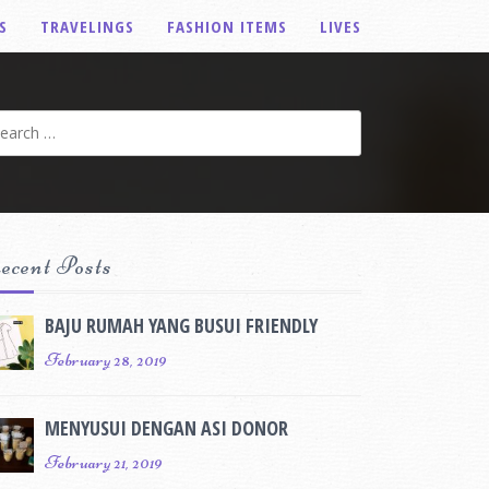
S
TRAVELINGS
FASHION ITEMS
LIVES
arch
r:
ecent Posts
BAJU RUMAH YANG BUSUI FRIENDLY
February 28, 2019
MENYUSUI DENGAN ASI DONOR
February 21, 2019