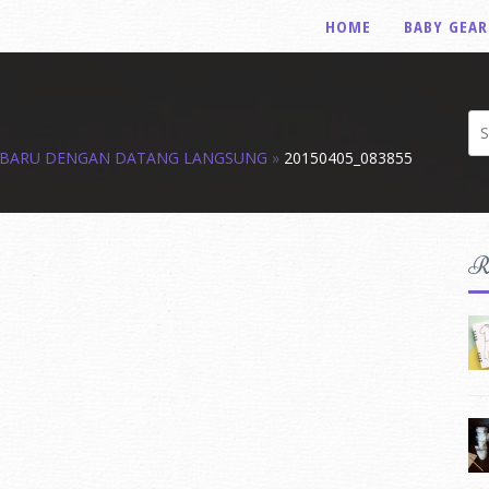
HOME
BABY GEAR
Se
fo
R BARU DENGAN DATANG LANGSUNG
»
20150405_083855
R